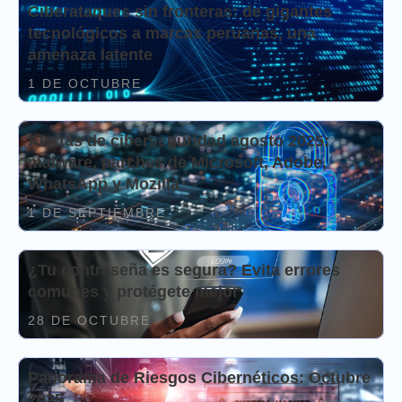
Ciberataques sin fronteras: de gigantes
tecnológicos a marcas peruanas, una
amenaza latente
1 DE OCTUBRE
Alertas de ciberseguridad agosto 2025:
malware, parches de Microsoft, Adobe,
WhatsApp y Mozilla
1 DE SEPTIEMBRE
¿Tu contraseña es segura? Evita errores
comunes y protégete mejor
28 DE OCTUBRE
Panorama de Riesgos Cibernéticos: Octubre
2025