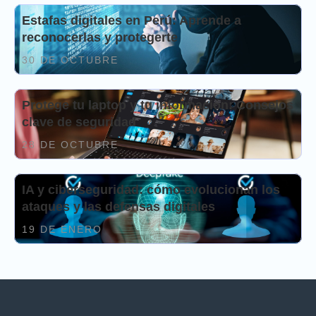
Estafas digitales en Perú: Aprende a
reconocerlas y protegerte
30 DE OCTUBRE
Protege tu laptop y tu información: Consejos
clave de seguridad
28 DE OCTUBRE
IA y ciberseguridad: cómo evolucionan los
ataques y las defensas digitales
19 DE ENERO