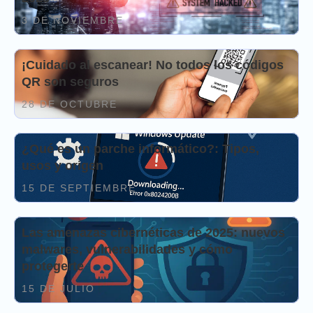
3 DE NOVIEMBRE
¡Cuidado al escanear! No todos los códigos
QR son seguros
28 DE OCTUBRE
¿Qué es un parche informático?: Tipos,
usos y origen
15 DE SEPTIEMBRE
Las amenazas cibernéticas de 2025: nuevos
malwares, vulnerabilidades y cómo
protegerte
15 DE JULIO